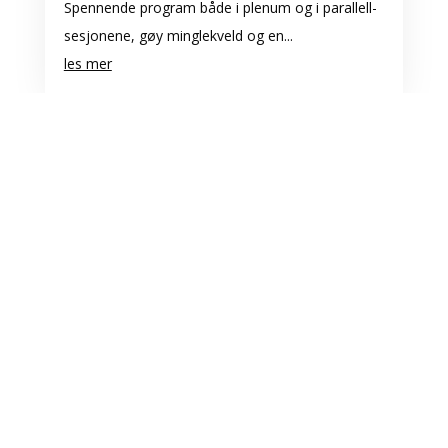
Spennende program både i plenum og i parallell-
sesjonene, gøy minglekveld og en...
les mer
LANDSKONFERANSEN i PALLIASJON
Grieghallen – Bergen, 11.09.2024 –
13.09.2024
FEB 23, 2024
Oppdatering 23.02.2024 Det er pr. 23/02/2024
påmeldt 387 delegater til årets Landskonferanse
i Palliasjon. Det er fremdeles mulighet til å melde
seg på, og å booke seg et rom på de ulike hotell i
Bergen. Vi sees!!
les mer