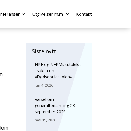
onferanser
Utgivelser m.m.
Kontakt
Siste nytt
NPF og NFPMs uttalelse
i saken om
om
«Dødsdoulaskolen»
jun 4, 2026
Varsel om
generalforsamling 23.
september 2026
mai 19, 2026
llom