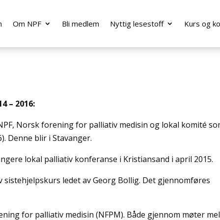
m
Om NPF
Bli medlem
Nyttig lesestoff
Kurs og k
4 – 2016:
NPF, Norsk forening for palliativ medisin og lokal komité s
. Denne blir i Stavanger.
ere lokal palliativ konferanse i Kristiansand i april 2015.
v sistehjelpskurs ledet av Georg Bollig. Det gjennomføres
rening for palliativ medisin (NFPM). Både gjennom møter me