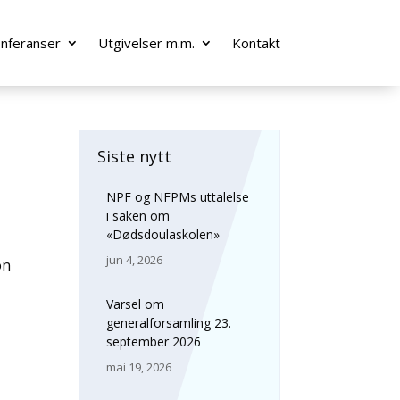
onferanser
Utgivelser m.m.
Kontakt
Siste nytt
NPF og NFPMs uttalelse
i saken om
«Dødsdoulaskolen»
jun 4, 2026
on
Varsel om
generalforsamling 23.
september 2026
mai 19, 2026