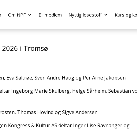
m
Om NPF
Bli medlem
Nyttig lesestoff
Kurs og k
n 2026 i Tromsø
øen, Eva Saltrøe, Sven André Haug og Per Arne Jakobsen.
 deltar Ingeborg Marie Skulberg, Helge Sårheim, Sebastian v
 Trosten, Thomas Hovind og Sigve Andersen
rgen Kongress & Kultur AS deltar Inger Lise Ravnanger og