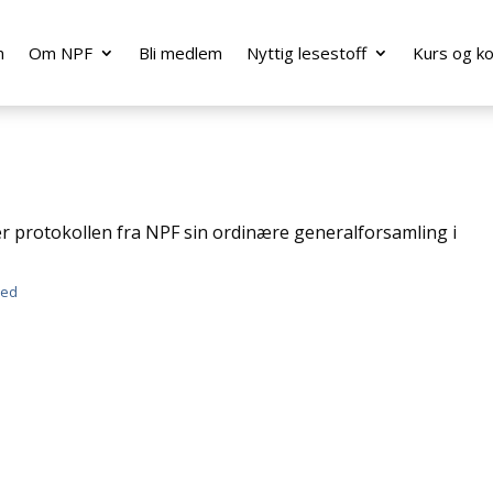
m
Om NPF
Bli medlem
Nyttig lesestoff
Kurs og k
er protokollen fra NPF sin ordinære generalforsamling i
ned