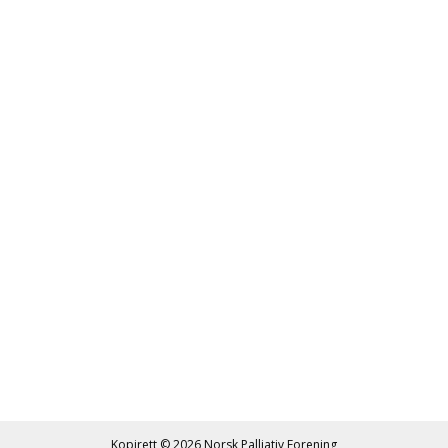
Kopirett © 2026
Norsk Palliativ Forening